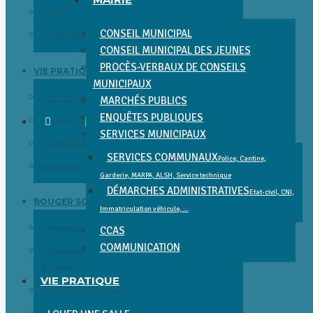
CCAS
CONSEIL MUNICIPAL
Communication
CONSEIL MUNICIPAL DES JEUNES
PROCÈS-VERBAUX DE CONSEILS
VIE PRATIQUE
MUNICIPAUX
Louer une salle
MARCHÉS PUBLICS
ENQUÊTES PUBLIQUES
Associations
SERVICES MUNICIPAUX
COMMERCES, SERVICES, SANTÉ ET ENTREPRISES
SERVICES COMMUNAUX
Police, Cantine,
Se déplacer
Garderie, MARPA, ALSH, Service technique
DÉMARCHES ADMINISTRATIVES
Etat-civil, CNI,
BOUGER SORTIR DÉCOUVRIR
Immatriculation véhicule, …
Présentation et Patrimoine
CCAS
COMMUNICATION
Communauté de Communes Gâtine Choisilles – Pays
de Racan
VIE PRATIQUE
Sortie – Divertissement