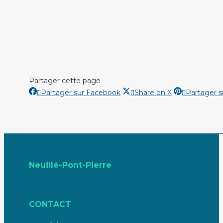
Partager cette page
Partager
Partager
Partager sur Facebook
Share on X
Partager s
sur
sur
Facebook
X
Neuillé-Pont-Pierre
CONTACT