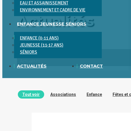
EAU ET ASSAINISSEMENT
ENVIRONNEMENT ET CADRE DE VIE
Actualités
ENFANCE JEUNESSE SÉNIORS
ENFANCE (0-11 ANS)
Vous êtes ici :
JEUNESSE (11-17 ANS)
SÉNIORS
Accueil
Actualités
ACTUALITÉS
CONTACT
Tout voir
Associations
Enfance
Fêtes et