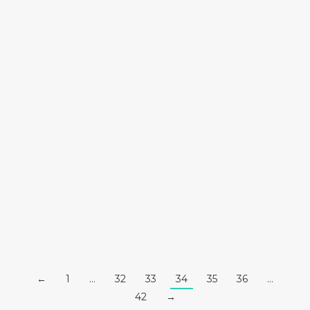
Lettres au Père Noël !
Bonne Nouvelle ! Toutes les lettres ont été
envoyées au…
Lire la suite
←
1
…
32
33
34
35
36
…
42
→