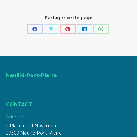
Partager cette page
Partager
Partager
Partager
Partager
Partager
sur
sur
sur
sur
sur
Facebook
X
Pinterest
LinkedIn
WhatsApp
Neuillé-Pont-Pierre
CONTACT
Adresse
2 Place du 11 Novembre
37360 Neuillé-Pont-Pierre