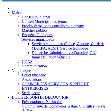
Aller
au
Mairie
contenu
Conseil municipal
Conseil Municipal des Jeunes
Procès-Verbaux de conseils municipaux
Marchés publics
Enquêtes Publiques
Services municipaux
Services communaux
Police, Cantine, Garderie,
MARPA, ALSH, Service technique
Démarches administratives
Etat-civil, CNI,
Immatriculation véhicule, …
CCAS
Communication
Vie pratique
Louer une salle
Associations
COMMERCES, SERVICES, SANTÉ ET
ENTREPRISES
Se déplacer
BOUGER SORTIR DÉCOUVRIR
Présentation et Patrimoine
Communauté de Communes Gâtine Choisilles – Pays
de Racan