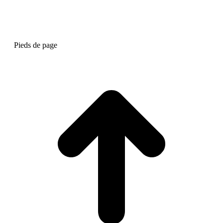
Pieds de page
A
e
h