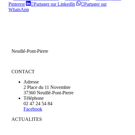
sur
sur
Partager
Partager
Pinterest
Partager sur LinkedIn
Partager sur
Facebook
X
sur
sur
Partager
WhatsApp
Pinterest
LinkedIn
sur
WhatsApp
Neuillé-Pont-Pierre
CONTACT
Adresse
2 Place du 11 Novembre
37360 Neuillé-Pont-Pierre
Téléphone
02 47 24 54 84
Facebook
ACTUALITES