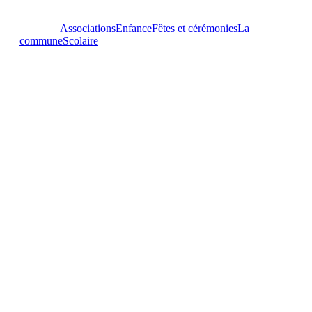
Tout voir
Associations
Enfance
Fêtes et cérémonies
La
commune
Scolaire