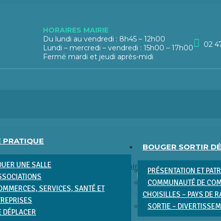
HORAIRES MAIRIE
Du lundi au vendredi : 8h45 – 12h00
02 4
Lundi – mercredi – vendredi : 15h00 – 17h00
Fermé mardi et jeudi après-midi
E PRATIQUE
BOUGER SORTIR D
OUER UNE SALLE
 cérémonies
La commune
Scolaire
PRÉSENTATION ET PAT
SSOCIATIONS
COMMUNAUTÉ DE COM
OMMERCES, SERVICES, SANTÉ ET
CHOISILLES – PAYS DE 
TREPRISES
SORTIE – DIVERTISSE
E DÉPLACER