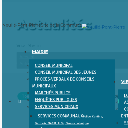
Aller
au
Actualités
contenu
Neuillé-Pont-Pierre
Site de la Commune
Vous êtes ici :
MAIRIE
Accueil
Actualités
CONSEIL MUNICIPAL
CONSEIL MUNICIPAL DES JEUNES
PROCÈS-VERBAUX DE CONSEILS
VI
MUNICIPAUX
MARCHÉS PUBLICS
L
Tout voir
Associations
Enfance
Fêtes et
ENQUÊTES PUBLIQUES
A
SERVICES MUNICIPAUX
C
SERVICES COMMUNAUX
EN
Police, Cantine,
S
Garderie, MARPA, ALSH, Service technique