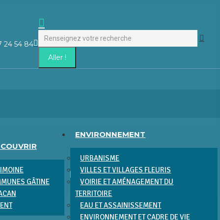
Recherche
:
La
7 24 54 84
page
Facebook
s'ouvre
dans
une
nouvelle
fenêtre
ENVIRONNEMENT
ÉCOUVRIR
URBANISME
RIMOINE
VILLES ET VILLAGES FLEURIS
MUNES GÂTINE
VOIRIE ET AMÉNAGEMENT DU
RACAN
TERRITOIRE
MENT
EAU ET ASSAINISSEMENT
ENVIRONNEMENT ET CADRE DE VIE