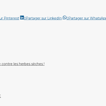
Partager
Partager
ur Pinterest
Partager sur LinkedIn
Partager sur WhatsAp
sur
sur
Pinterest
LinkedIn
 contre les herbes sèches !
E