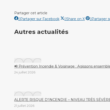
Partager cet article
Partager
Partager
Partager sur Facebook
Share on X
Partager s
sur
sur
Autres actualités
Facebook
X
📢 Prévention Incendie & Voisinage : Agissons ensemble
24 juillet 2026
ALERTE RISQUE D’INCENDIE – NIVEAU TRÈS SÉVÈR
21 juillet 2026