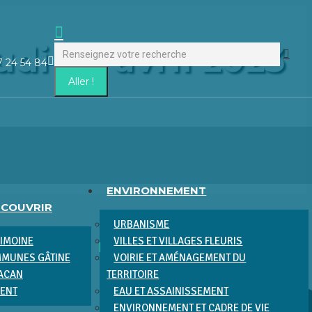
Recherche
di 06 avril 2023
:
La
7 24 54 84
page
Facebook
s'ouvre
dans
une
nouvelle
fenêtre
ENVIRONNEMENT
ÉCOUVRIR
URBANISME
RIMOINE
VILLES ET VILLAGES FLEURIS
MUNES GÂTINE
VOIRIE ET AMÉNAGEMENT DU
RACAN
TERRITOIRE
MENT
EAU ET ASSAINISSEMENT
ENVIRONNEMENT ET CADRE DE VIE