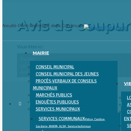
Aller
au
Avis de coupure
contenu
Neuillé-Pont-Pierre
Site de la Commune
Vous êtes ici :
MAIRIE
Accueil
La commune
CONSEIL MUNICIPAL
Avis de coupure de courant…
CONSEIL MUNICIPAL DES JEUNES
PROCÈS-VERBAUX DE CONSEILS
VI
MUNICIPAUX
MARCHÉS PUBLICS
L
ENQUÊTES PUBLIQUES
A
SERVICES MUNICIPAUX
C
SERVICES COMMUNAUX
EN
Police, Cantine,
S
Garderie, MARPA, ALSH, Service technique