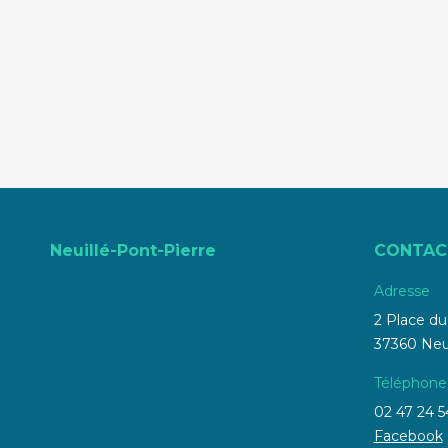
sur
su
Faceboo
X
Neuillé-Pont-Pierre
CONTAC
Adresse
2 Place d
37360 Neui
Téléphone
02 47 24 5
Facebook