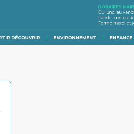
HORAIRES MAIR
Du lundi au vend
Lundi – mercredi
Fermé mardi et j
RTIR DÉCOUVRIR
ENVIRONNEMENT
ENFANCE 
,