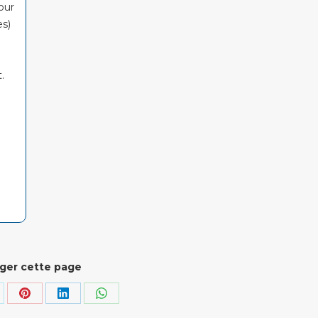
our
es)
.
ger cette page
rtager
Partager
Partager
Partager