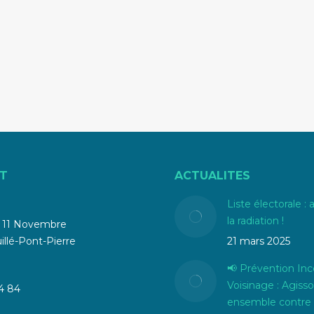
r
sur
sur
sur
k
Pinterest
LinkedIn
WhatsApp
T
ACTUALITES
Liste électorale : 
la radiation !
u 11 Novembre
llé-Pont-Pierre
21 mars 2025
📢 Prévention Inc
Voisinage : Agiss
4 84
ensemble contre 