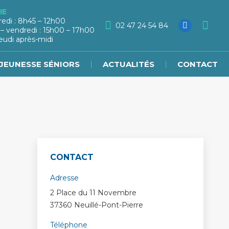
IE
redi : 8h45 – 12h00
02 47 24 54 84
 – vendredi : 15h00 – 17h00
eudi après-midi
JEUNESSE SÉNIORS
ACTUALITÉS
CONTACT
CONTACT
Adresse
2 Place du 11 Novembre
37360 Neuillé-Pont-Pierre
Téléphone