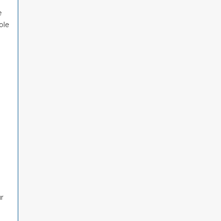
e
ole
r