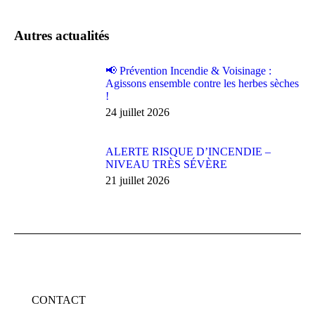
sur
sur
sur
sur
sur
Facebook
X
Pinterest
LinkedIn
WhatsApp
Autres actualités
📢 Prévention Incendie & Voisinage :
Agissons ensemble contre les herbes sèches
!
24 juillet 2026
ALERTE RISQUE D’INCENDIE –
NIVEAU TRÈS SÉVÈRE
21 juillet 2026
CONTACT