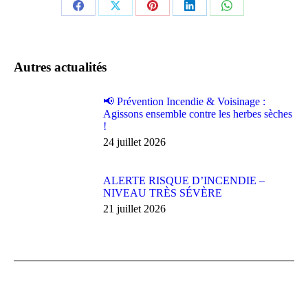
Partager
Partager
Partager
Partager
Partager
sur
sur
sur
sur
sur
Facebook
X
Pinterest
LinkedIn
WhatsApp
Autres actualités
📢 Prévention Incendie & Voisinage :
Agissons ensemble contre les herbes sèches
!
24 juillet 2026
ALERTE RISQUE D’INCENDIE –
NIVEAU TRÈS SÉVÈRE
21 juillet 2026