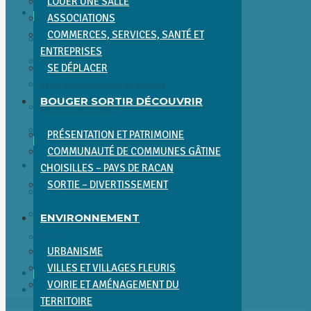
LOUER UNE SALLE
ENVIRONNEMENT
ASSOCIATIONS
COMMERCES, SERVICES, SANTÉ ET
Urbanisme
ENTREPRISES
Villes et villages fleuris
SE DÉPLACER
Voirie et aménagement du territoire
BOUGER SORTIR DÉCOUVRIR
Eau et Assainissement
Environnement et Cadre de Vie
PRÉSENTATION ET PATRIMOINE
COMMUNAUTÉ DE COMMUNES GÂTINE
ENFANCE JEUNESSE SÉNIORS
CHOISILLES – PAYS DE RACAN
SORTIE – DIVERTISSEMENT
Enfance (0-11 ans)
Jeunesse (11-17 ans)
ENVIRONNEMENT
Séniors
URBANISME
VILLES ET VILLAGES FLEURIS
ACTUALITÉS
VOIRIE ET AMÉNAGEMENT DU
CONTACT
TERRITOIRE