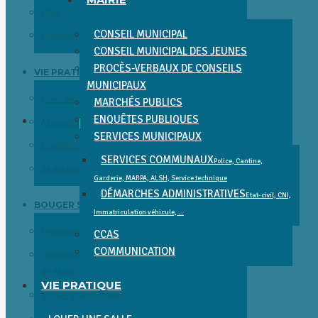
CCAS
CONSEIL MUNICIPAL
Communication
CONSEIL MUNICIPAL DES JEUNES
PROCÈS-VERBAUX DE CONSEILS
VIE PRATIQUE
MUNICIPAUX
Louer une salle
MARCHÉS PUBLICS
ENQUÊTES PUBLIQUES
Associations
SERVICES MUNICIPAUX
COMMERCES, SERVICES, SANTÉ ET ENTREPRISES
SERVICES COMMUNAUX
Police, Cantine,
Se déplacer
Garderie, MARPA, ALSH, Service technique
DÉMARCHES ADMINISTRATIVES
Etat-civil, CNI,
BOUGER SORTIR DÉCOUVRIR
Immatriculation véhicule, …
Présentation et Patrimoine
CCAS
COMMUNICATION
Communauté de Communes Gâtine Choisilles – Pays
de Racan
VIE PRATIQUE
Sortie – Divertissement