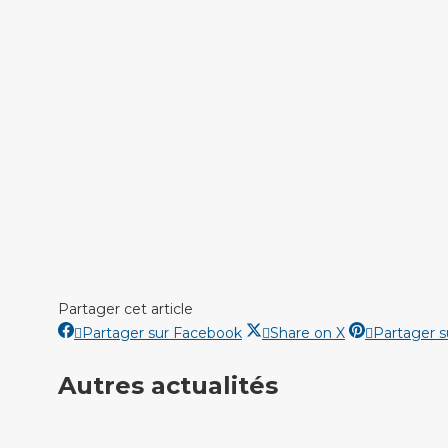
Partager cet article
Partager
Partager
Partager sur Facebook
Share on X
Partager s
sur
sur
Autres actualités
Facebook
X