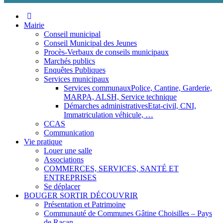
Aller
au
Mairie
contenu
Conseil municipal
Conseil Municipal des Jeunes
Procès-Verbaux de conseils municipaux
Marchés publics
Enquêtes Publiques
Services municipaux
Services communaux
Police, Cantine, Garderie,
MARPA, ALSH, Service technique
Démarches administratives
Etat-civil, CNI,
Immatriculation véhicule, …
CCAS
Communication
Vie pratique
Louer une salle
Associations
COMMERCES, SERVICES, SANTÉ ET
ENTREPRISES
Se déplacer
BOUGER SORTIR DÉCOUVRIR
Présentation et Patrimoine
Communauté de Communes Gâtine Choisilles – Pays
de Racan