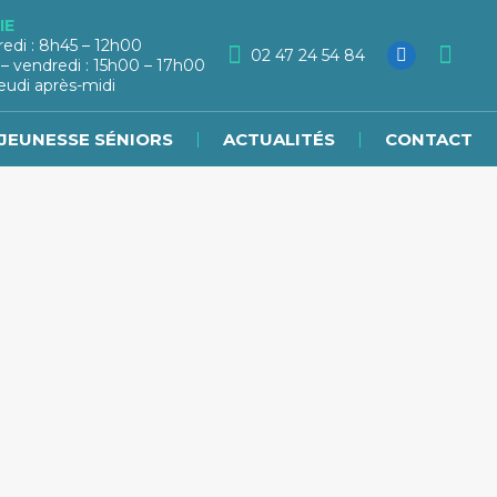
IE
redi : 8h45 – 12h00
02 47 24 54 84
 – vendredi : 15h00 – 17h00
eudi après-midi
JEUNESSE SÉNIORS
ACTUALITÉS
CONTACT