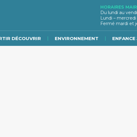
HORAIRES MAIR
Du lundi au vend
Lundi – mercredi
Fermé mardi et j
RTIR DÉCOUVRIR
ENVIRONNEMENT
ENFANCE 