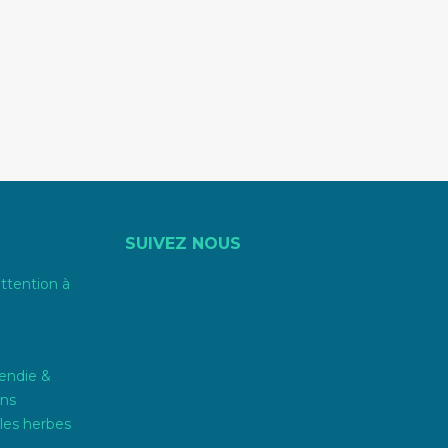
SUIVEZ NOUS
attention à
endie &
ons
les herbes