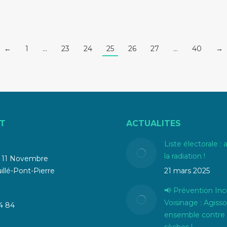
←
1
…
23
24
25
26
27
…
40
→
T
ACTUALITES
Liste électorale : 
la radiation !
u 11 Novembre
llé-Pont-Pierre
21 mars 2025
📢 Prévention Inc
Voisinage : Agiss
4 84
ensemble contre 
sèches !