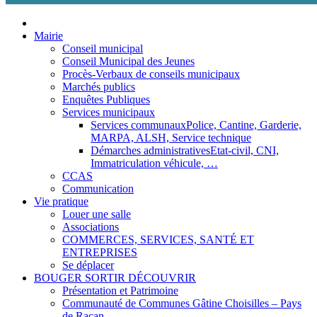
Aller
au
Mairie
contenu
Conseil municipal
Conseil Municipal des Jeunes
Procès-Verbaux de conseils municipaux
Marchés publics
Enquêtes Publiques
Services municipaux
Services communaux
Police, Cantine, Garderie,
MARPA, ALSH, Service technique
Démarches administratives
Etat-civil, CNI,
Immatriculation véhicule, …
CCAS
Communication
Vie pratique
Louer une salle
Associations
COMMERCES, SERVICES, SANTÉ ET
ENTREPRISES
Se déplacer
BOUGER SORTIR DÉCOUVRIR
Présentation et Patrimoine
Communauté de Communes Gâtine Choisilles – Pays
de Racan