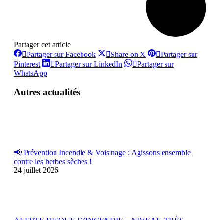
Partager cet article
Partager
Partager
Partager sur Facebook
Share on X
Partager sur
sur
sur
Partager
Partager
Pinterest
Partager sur LinkedIn
Partager sur
Facebook
X
sur
sur
Partager
WhatsApp
Pinterest
LinkedIn
sur
WhatsApp
Autres actualités
📢 Prévention Incendie & Voisinage : Agissons ensemble
contre les herbes sèches !
24 juillet 2026