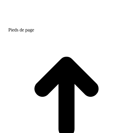
Pieds de page
A
e
h