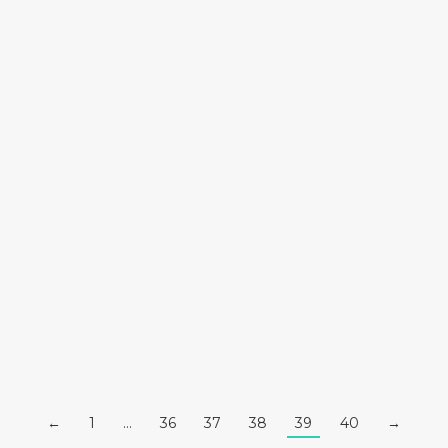
Eclairage Public
26 février 2021 Les dépenses de l’éclairage public
représentent…
Lire la suite
←
1
…
36
37
38
39
40
→