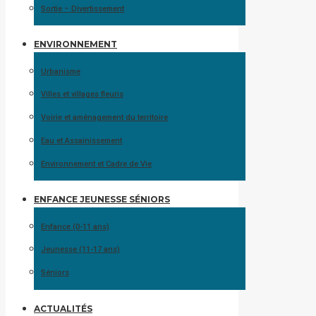
Sortie – Divertissement
ENVIRONNEMENT
Urbanisme
Villes et villages fleuris
Voirie et aménagement du territoire
Eau et Assainissement
Environnement et Cadre de Vie
ENFANCE JEUNESSE SÉNIORS
Enfance (0-11 ans)
Jeunesse (11-17 ans)
Séniors
ACTUALITÉS