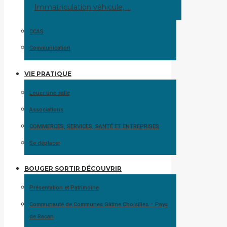
Immatriculation véhicule, …
CCAS
Communication
VIE PRATIQUE
Louer une salle
Associations
COMMERCES, SERVICES, SANTÉ ET ENTREPRISES
Se déplacer
BOUGER SORTIR DÉCOUVRIR
Présentation et Patrimoine
Communauté de Communes Gâtine Choisilles – Pays
de Racan