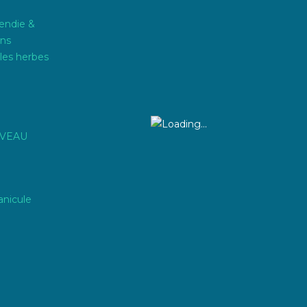
endie &
ons
les herbes
IVEAU
anicule