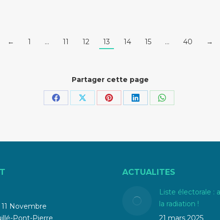
←
1
…
11
12
13
14
15
…
40
→
Partager cette page
Partager
Partager
Partager
Partager
Partager
sur
sur
sur
sur
sur
Facebook
X
Pinterest
LinkedIn
WhatsApp
T
ACTUALITES
Liste électorale : 
la radiation !
u 11 Novembre
llé-Pont-Pierre
21 mars 2025