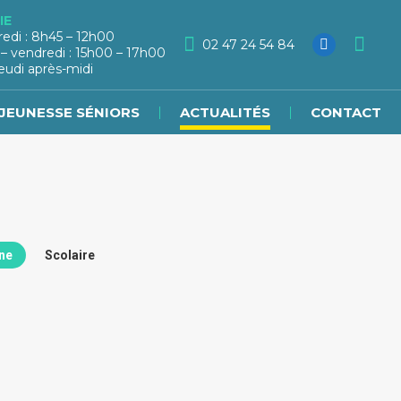
IE
redi : 8h45 – 12h00
02 47 24 54 84
 – vendredi : 15h00 – 17h00
eudi après-midi
JEUNESSE SÉNIORS
ACTUALITÉS
CONTACT
ne
Scolaire