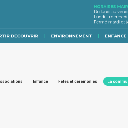
HORAIRES MAIR
Du lundi au vend
Lundi – mercredi
Fermé mardi et j
RTIR DÉCOUVRIR
ENVIRONNEMENT
ENFANCE 
ssociations
Enfance
Fêtes et cérémonies
La commu