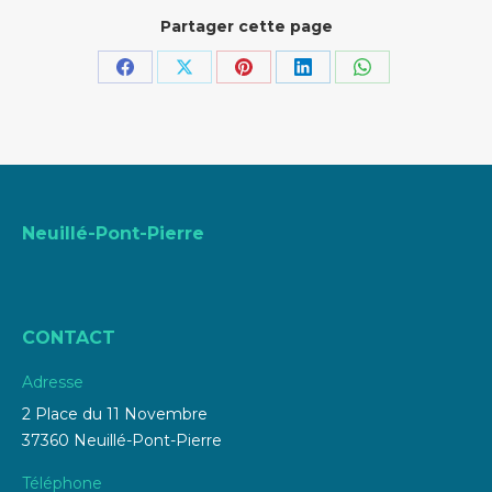
Partager cette page
Partager
Partager
Partager
Partager
Partager
sur
sur
sur
sur
sur
Facebook
X
Pinterest
LinkedIn
WhatsApp
Neuillé-Pont-Pierre
CONTACT
Adresse
2 Place du 11 Novembre
37360 Neuillé-Pont-Pierre
Téléphone