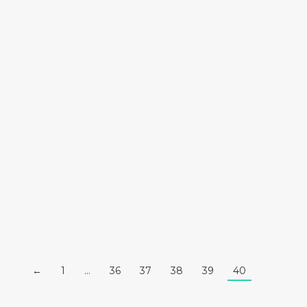
Centre de Vaccination
26 février 2021 Communauté de Communes
Gâtine et Choisilles…
Lire la suite
←
1
…
36
37
38
39
40