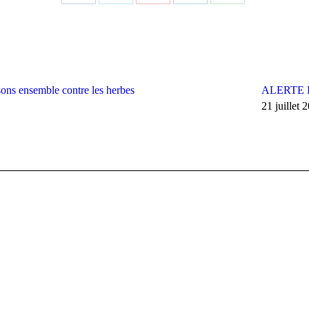
Partager
Partager
Partager
Partager
Partager
sur
sur
sur
sur
sur
Facebook
X
Pinterest
LinkedIn
WhatsApp
ons ensemble contre les herbes
ALERTE 
21 juillet 