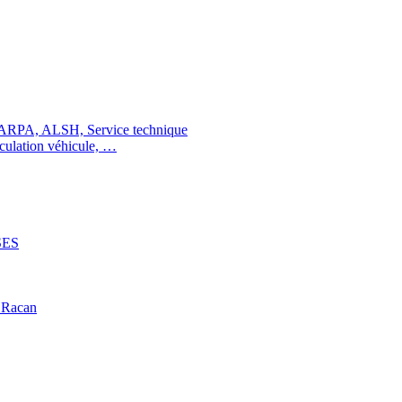
 MARPA, ALSH, Service technique
iculation véhicule, …
SES
 Racan