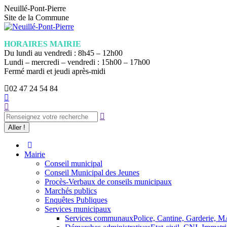
Aller
Neuillé-Pont-Pierre
au
Site de la Commune
contenu
HORAIRES MAIRIE
Du lundi au vendredi : 8h45 – 12h00
Lundi – mercredi – vendredi : 15h00 – 17h00
Fermé mardi et jeudi après-midi
02 47 24 54 84
La
Recherche
page
:
Facebook
s'ouvre
dans
une
nouvelle
Mairie
fenêtre
Conseil municipal
Conseil Municipal des Jeunes
Procès-Verbaux de conseils municipaux
Marchés publics
Enquêtes Publiques
Services municipaux
Services communaux
Police, Cantine, Garderie,