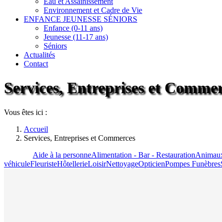
Eau et Assainissement
Environnement et Cadre de Vie
ENFANCE JEUNESSE SÉNIORS
Enfance (0-11 ans)
Jeunesse (11-17 ans)
Séniors
Actualités
Contact
Services, Entreprises et Comme
Vous êtes ici :
Accueil
Services, Entreprises et Commerces
Tout voir
Aide à la personne
Alimentation - Bar - Restauration
Animau
véhicule
Fleuriste
Hôtellerie
Loisir
Nettoyage
Opticien
Pompes Funèbres