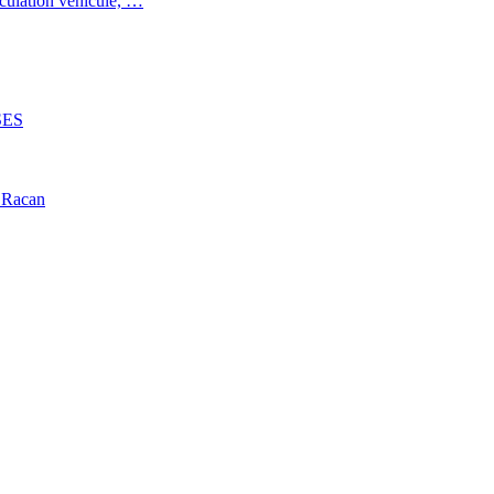
iculation véhicule, …
SES
 Racan