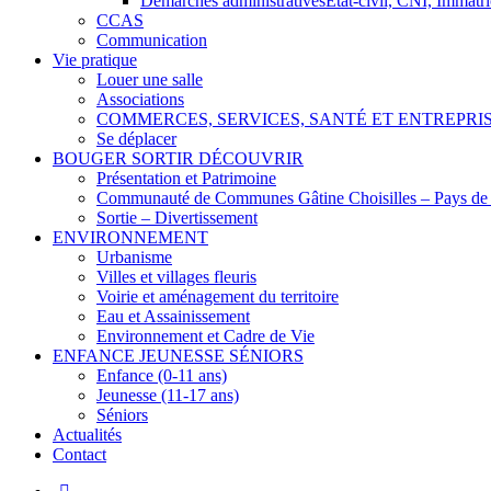
Démarches administratives
Etat-civil, CNI, Immatr
CCAS
Communication
Vie pratique
Louer une salle
Associations
COMMERCES, SERVICES, SANTÉ ET ENTREPRI
Se déplacer
BOUGER SORTIR DÉCOUVRIR
Présentation et Patrimoine
Communauté de Communes Gâtine Choisilles – Pays de
Sortie – Divertissement
ENVIRONNEMENT
Urbanisme
Villes et villages fleuris
Voirie et aménagement du territoire
Eau et Assainissement
Environnement et Cadre de Vie
ENFANCE JEUNESSE SÉNIORS
Enfance (0-11 ans)
Jeunesse (11-17 ans)
Séniors
Actualités
Contact