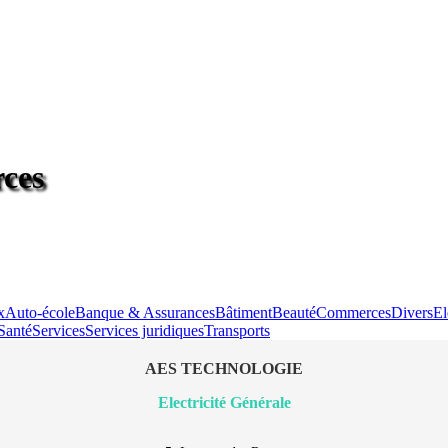
rces
x
Auto-école
Banque & Assurances
Bâtiment
Beauté
Commerces
Divers
El
Santé
Services
Services juridiques
Transports
AES TECHNOLOGIE
Electricité Générale