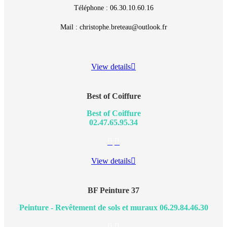
Téléphone : 06.30.10.60.16
Mail : christophe.breteau@outlook.fr
View details
Best of Coiffure
Best of Coiffure
02.47.65.95.34
Blog
E-
perso
mail
/
View details
Site
web
BF Peinture 37
Peinture - Revêtement de sols et muraux 06.29.84.46.30
E-
Instagram