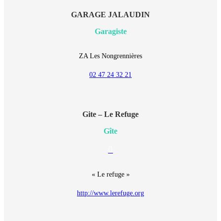
GARAGE JALAUDIN
Garagiste
ZA Les Nongrennières
02 47 24 32 21
Gite – Le Refuge
Gîte
E-
mail
« Le refuge »
http://www.lerefuge.org