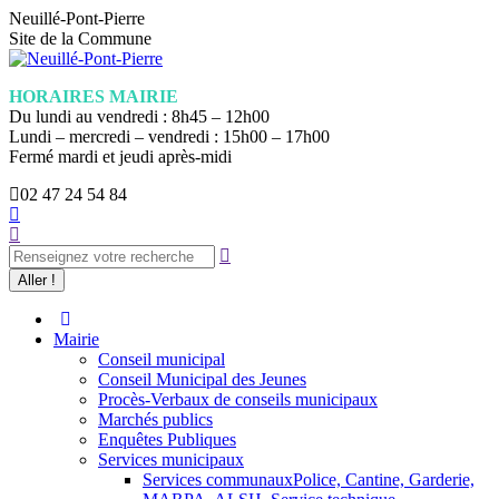
Aller
Neuillé-Pont-Pierre
au
Site de la Commune
contenu
HORAIRES MAIRIE
Du lundi au vendredi : 8h45 – 12h00
Lundi – mercredi – vendredi : 15h00 – 17h00
Fermé mardi et jeudi après-midi
02 47 24 54 84
La
Recherche
page
:
Facebook
s'ouvre
dans
une
nouvelle
Mairie
fenêtre
Conseil municipal
Conseil Municipal des Jeunes
Procès-Verbaux de conseils municipaux
Marchés publics
Enquêtes Publiques
Services municipaux
Services communaux
Police, Cantine, Garderie,