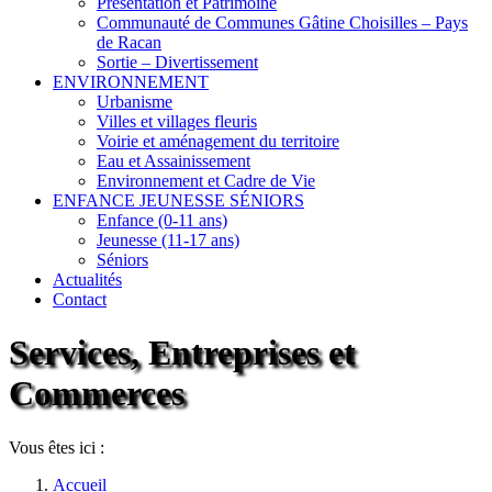
Présentation et Patrimoine
Communauté de Communes Gâtine Choisilles – Pays
de Racan
Sortie – Divertissement
ENVIRONNEMENT
Urbanisme
Villes et villages fleuris
Voirie et aménagement du territoire
Eau et Assainissement
Environnement et Cadre de Vie
ENFANCE JEUNESSE SÉNIORS
Enfance (0-11 ans)
Jeunesse (11-17 ans)
Séniors
Actualités
Contact
Services, Entreprises et
Commerces
Vous êtes ici :
Accueil