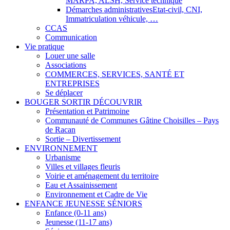
MARPA, ALSH, Service technique
Démarches administratives
Etat-civil, CNI,
Immatriculation véhicule, …
CCAS
Communication
Vie pratique
Louer une salle
Associations
COMMERCES, SERVICES, SANTÉ ET
ENTREPRISES
Se déplacer
BOUGER SORTIR DÉCOUVRIR
Présentation et Patrimoine
Communauté de Communes Gâtine Choisilles – Pays
de Racan
Sortie – Divertissement
ENVIRONNEMENT
Urbanisme
Villes et villages fleuris
Voirie et aménagement du territoire
Eau et Assainissement
Environnement et Cadre de Vie
ENFANCE JEUNESSE SÉNIORS
Enfance (0-11 ans)
Jeunesse (11-17 ans)