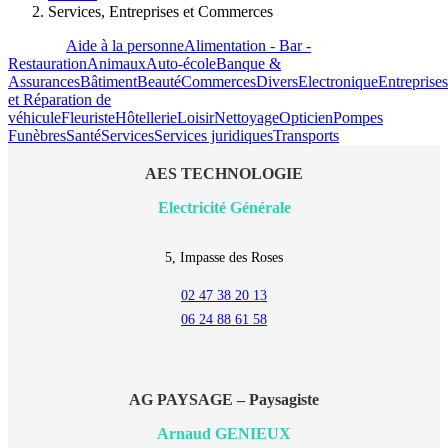
Services, Entreprises et Commerces
Tout voir
Aide à la personne
Alimentation - Bar -
Restauration
Animaux
Auto-école
Banque &
Assurances
Bâtiment
Beauté
Commerces
Divers
Electronique
Entreprises
et Réparation de
véhicule
Fleuriste
Hôtellerie
Loisir
Nettoyage
Opticien
Pompes
Funèbres
Santé
Services
Services juridiques
Transports
AES TECHNOLOGIE
Electricité Générale
5, Impasse des Roses
02 47 38 20 13
06 24 88 61 58
AG PAYSAGE – Paysagiste
Arnaud GENIEUX