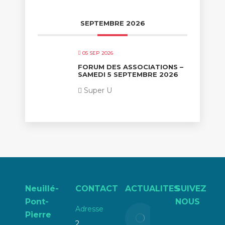
SEPTEMBRE 2026
05 SEP 2026
FORUM DES ASSOCIATIONS –
SAMEDI 5 SEPTEMBRE 2026
Super U
Neuillé-
CONTACT
ACTUALITES
SUIVEZ
Pont-
NOUS
Adresse
Liste
Pierre
électorale
2