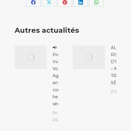
Partager
Partager
Partager
Partager
Partager
sur
sur
sur
sur
sur
Facebook
X
Pinterest
LinkedIn
WhatsApp
Autres actualités
📢
ALERTE
Prévention
RISQUE
Incendie &
D’INCEN
Voisinage :
– NIVEAU
Agissons
TRÈS
ensemble
SÉVÈRE
contre les
21 juillet 2
herbes
sèches !
24 juillet
2026