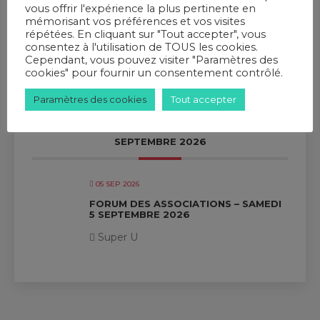
vous offrir l'expérience la plus pertinente en
mémorisant vos préférences et vos visites
répétées. En cliquant sur "Tout accepter", vous
consentez à l'utilisation de TOUS les cookies.
Cependant, vous pouvez visiter "Paramètres des
cookies" pour fournir un consentement contrôlé.
EVENEMENTS A VENIR
Paramètres des cookies
Tout accepter
SEPTEMBRE 2026
05 SEP 2026
FORUM DES ASSOCIATIONS – SAMEDI
5 SEPTEMBRE 2026
Super U