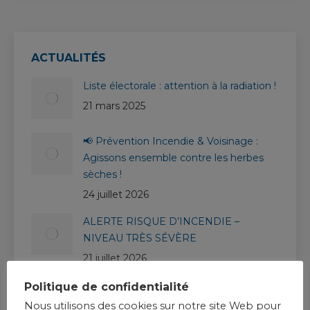
ACTUALITÉS
Liste électorale : attention à la radiation !
21 mars 2025
📢 Prévention Incendie & Voisinage :
Agissons ensemble contre les herbes
sèches !
24 juillet 2026
ALERTE RISQUE D’INCENDIE –
NIVEAU TRÈS SÉVÈRE
21 juillet 2026
Vigilance rouge canicule
Politique de confidentialité
10 juillet 2026
Nous utilisons des cookies sur notre site Web pour