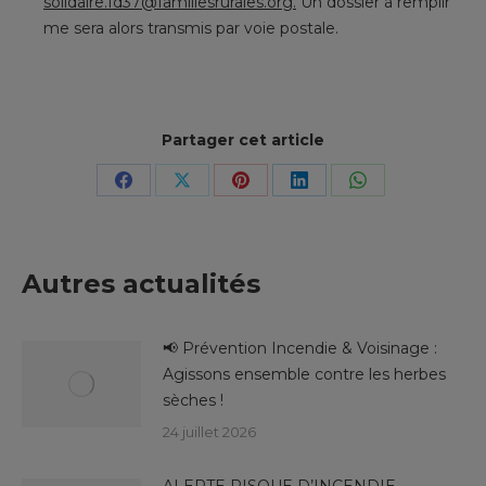
solidaire.fd37@famillesrurales.org.
Un dossier à remplir
me sera alors transmis par voie postale.
Partager cet article
Partager
Partager
Partager
Partager
Partager
sur
sur
sur
sur
sur
Facebook
X
Pinterest
LinkedIn
WhatsApp
Autres actualités
📢 Prévention Incendie & Voisinage :
Agissons ensemble contre les herbes
sèches !
24 juillet 2026