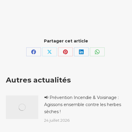
Partager cet article
Partager
Partager
Partager
Partager
Partager
sur
sur
sur
sur
sur
Facebook
X
Pinterest
LinkedIn
WhatsApp
Autres actualités
📢 Prévention Incendie & Voisinage :
Agissons ensemble contre les herbes
sèches !
24 juillet 2026