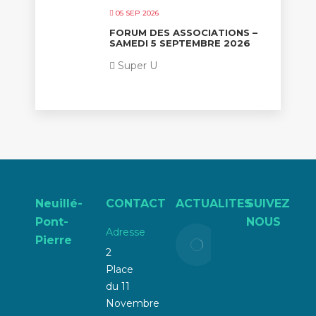
05 SEP 2026
FORUM DES ASSOCIATIONS –
SAMEDI 5 SEPTEMBRE 2026
Super U
Neuillé-
CONTACT
ACTUALITES
SUIVEZ
Pont-
NOUS
Adresse
Liste
Pierre
électorale
2
:
Place
attention
du 11
à la
Novembre