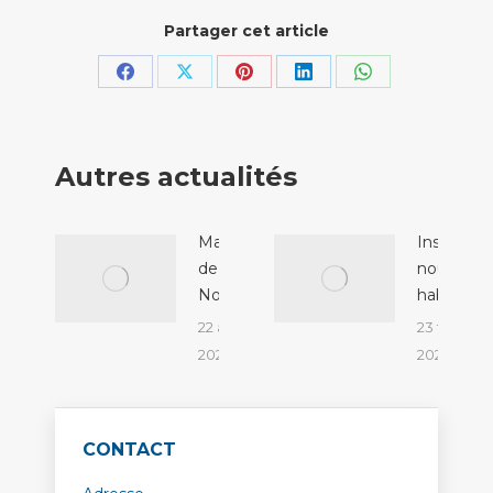
Partager cet article
Partager
Partager
Partager
Partager
Partager
sur
sur
sur
sur
sur
Facebook
X
Pinterest
LinkedIn
WhatsApp
Autres actualités
Marché
Inscriptio
de
nouveaux
Noël
habitants
22 août
23 février
2024
2024
CONTACT