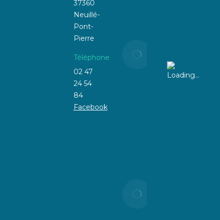
radiation !
37360
Neuillé-
21 mars
Pont-
2025
Pierre
📢
Téléphone
Prévention
Incendie &
02 47
Voisinage :
24 54
Agissons
84
ensemble
Facebook
contre les
herbes
sèches !
24 juillet
2026
ALERTE
RISQUE
D’INCENDIE