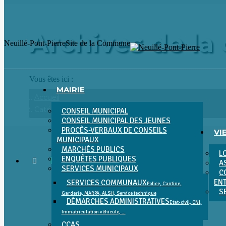
Aller
au
contenu
Archives de la 
Neuillé-Pont-Pierre
Site de la Commune
Vous êtes ici :
MAIRIE
Accueil
Catégorie "Fêtes et cérémonies"
CONSEIL MUNICIPAL
CONSEIL MUNICIPAL DES JEUNES
PROCÈS-VERBAUX DE CONSEILS
VI
MUNICIPAUX
MARCHÉS PUBLICS
L
ENQUÊTES PUBLIQUES
A
SERVICES MUNICIPAUX
C
EN
SERVICES COMMUNAUX
Police, Cantine,
S
Garderie, MARPA, ALSH, Service technique
DÉMARCHES ADMINISTRATIVES
Etat-civil, CNI,
Immatriculation véhicule, …
CCAS