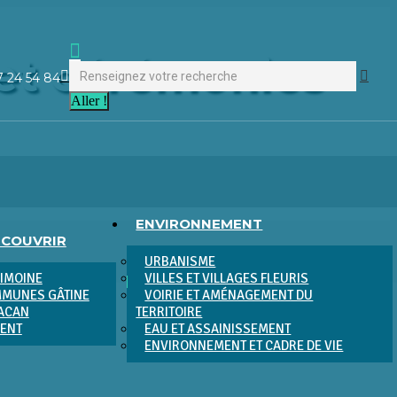
Recherche
 et cérémonies
:
La
7 24 54 84
page
Facebook
s'ouvre
dans
une
nouvelle
ENVIRONNEMENT
fenêtre
ÉCOUVRIR
URBANISME
RIMOINE
VILLES ET VILLAGES FLEURIS
MUNES GÂTINE
VOIRIE ET AMÉNAGEMENT DU
RACAN
TERRITOIRE
MENT
EAU ET ASSAINISSEMENT
ENVIRONNEMENT ET CADRE DE VIE