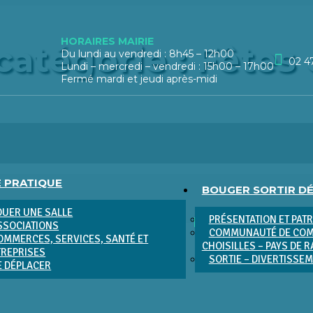
HORAIRES MAIRIE
catégorie :
Fêtes
Du lundi au vendredi : 8h45 – 12h00
02 4
Lundi – mercredi – vendredi : 15h00 – 17h00
Fermé mardi et jeudi après-midi
E PRATIQUE
BOUGER SORTIR D
OUER UNE SALLE
PRÉSENTATION ET PAT
SSOCIATIONS
COMMUNAUTÉ DE COM
OMMERCES, SERVICES, SANTÉ ET
CHOISILLES – PAYS DE 
TREPRISES
SORTIE – DIVERTISSE
E DÉPLACER