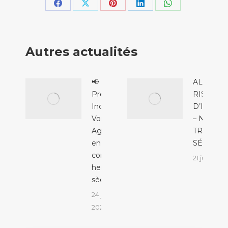
Partager
Partager
Partager
Partager
Partager
sur
sur
sur
sur
sur
Facebook
X
Pinterest
LinkedIn
WhatsApp
Autres actualités
📢
ALERTE
Prévention
RISQUE
Incendie &
D’INCEN
Voisinage :
– NIVEAU
Agissons
TRÈS
ensemble
SÉVÈRE
contre les
21 juillet 2
herbes
sèches !
24 juillet
2026