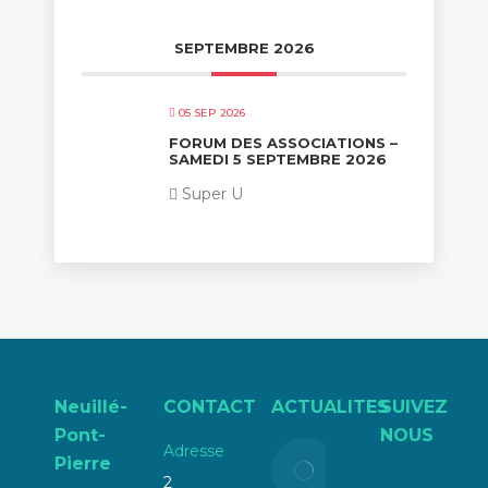
SEPTEMBRE 2026
05 SEP 2026
FORUM DES ASSOCIATIONS –
SAMEDI 5 SEPTEMBRE 2026
Super U
Neuillé-
CONTACT
ACTUALITES
SUIVEZ
Pont-
NOUS
Adresse
Liste
Pierre
électorale
2