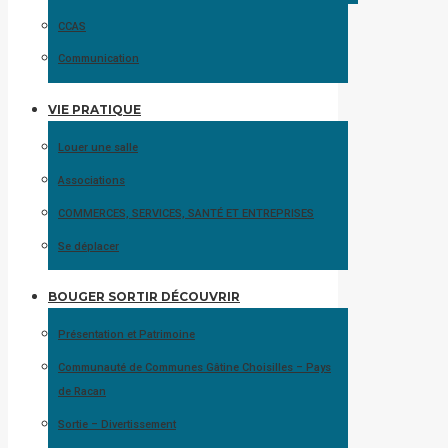
CCAS
Communication
VIE PRATIQUE
Louer une salle
Associations
COMMERCES, SERVICES, SANTÉ ET ENTREPRISES
Se déplacer
BOUGER SORTIR DÉCOUVRIR
Présentation et Patrimoine
Communauté de Communes Gâtine Choisilles – Pays
de Racan
Sortie – Divertissement