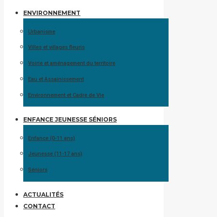
ENVIRONNEMENT
Urbanisme
Villes et villages fleuris
Voirie et aménagement du territoire
Eau et Assainissement
Environnement et Cadre de Vie
ENFANCE JEUNESSE SÉNIORS
Enfance (0-11 ans)
Jeunesse (11-17 ans)
Séniors
ACTUALITÉS
CONTACT