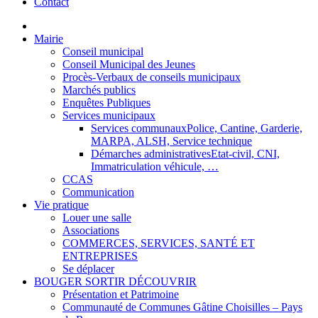
Contact
Mairie
Conseil municipal
Conseil Municipal des Jeunes
Procès-Verbaux de conseils municipaux
Marchés publics
Enquêtes Publiques
Services municipaux
Services communaux
Police, Cantine, Garderie,
MARPA, ALSH, Service technique
Démarches administratives
Etat-civil, CNI,
Immatriculation véhicule, …
CCAS
Communication
Vie pratique
Louer une salle
Associations
COMMERCES, SERVICES, SANTÉ ET
ENTREPRISES
Se déplacer
BOUGER SORTIR DÉCOUVRIR
Présentation et Patrimoine
Communauté de Communes Gâtine Choisilles – Pays