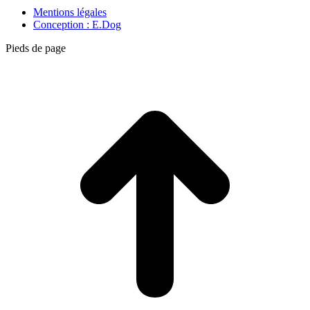
Mentions légales
Conception : E.Dog
Pieds de page
A
e
h