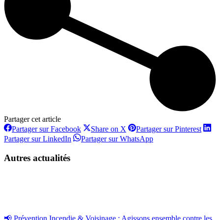
Partager cet article
Partager
Partager
Partag
Partager sur Facebook
Share on X
Partager sur Pinterest
sur
sur
sur
Partager
Partager
Partager sur LinkedIn
Partager sur WhatsApp
Facebook
X
Pinter
sur
sur
LinkedIn
WhatsApp
Autres actualités
📢 Prévention Incendie & Voisinage : Agissons ensemble contre les