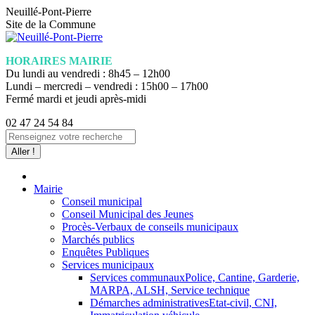
Aller
Neuillé-Pont-Pierre
au
Site de la Commune
contenu
HORAIRES MAIRIE
Du lundi au vendredi : 8h45 – 12h00
Lundi – mercredi – vendredi : 15h00 – 17h00
Fermé mardi et jeudi après-midi
02 47 24 54 84
La
Recherche
page
:
Facebook
s'ouvre
dans
Mairie
une
Conseil municipal
nouvelle
Conseil Municipal des Jeunes
fenêtre
Procès-Verbaux de conseils municipaux
Marchés publics
Enquêtes Publiques
Services municipaux
Services communaux
Police, Cantine, Garderie,
MARPA, ALSH, Service technique
Démarches administratives
Etat-civil, CNI,