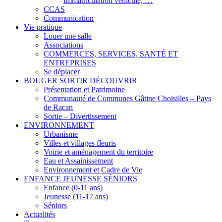
Immatriculation véhicule, …
CCAS
Communication
Vie pratique
Louer une salle
Associations
COMMERCES, SERVICES, SANTÉ ET
ENTREPRISES
Se déplacer
BOUGER SORTIR DÉCOUVRIR
Présentation et Patrimoine
Communauté de Communes Gâtine Choisilles – Pays
de Racan
Sortie – Divertissement
ENVIRONNEMENT
Urbanisme
Villes et villages fleuris
Voirie et aménagement du territoire
Eau et Assainissement
Environnement et Cadre de Vie
ENFANCE JEUNESSE SÉNIORS
Enfance (0-11 ans)
Jeunesse (11-17 ans)
Séniors
Actualités