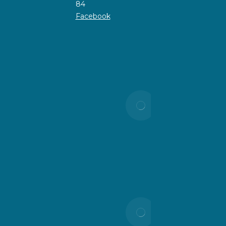
Agissons
84
ensemble
Facebook
contre les
herbes
sèches !
24 juillet
2026
ALERTE
RISQUE
D’INCENDIE
– NIVEAU
TRÈS
SÉVÈRE
21 juillet
2026
Vigilance
rouge