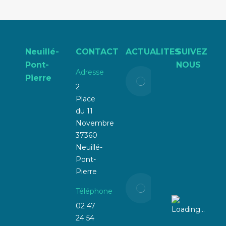
Neuillé-
CONTACT
ACTUALITES
SUIVEZ
Pont-
NOUS
Adresse
Liste
Pierre
électorale
2
:
Place
attention
du 11
à la
Novembre
radiation !
37360
Neuillé-
21 mars
Pont-
2025
Pierre
📢
Téléphone
Prévention
Incendie &
02 47
Voisinage :
24 54