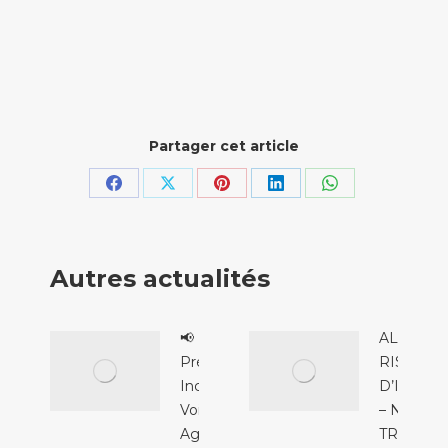
Partager cet article
Partager
Partager
Partager
Partager
Partager
sur
sur
sur
sur
sur
Facebook
X
Pinterest
LinkedIn
WhatsApp
Autres actualités
📢
ALERTE
Prévention
RISQUE
Incendie &
D’INCEN
Voisinage :
– NIVEAU
Agissons
TRÈS