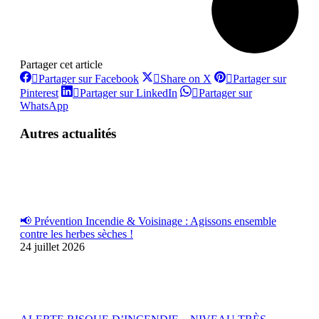
Partager cet article
Partager
Partager
Partager sur Facebook
Share on X
Partager sur
sur
sur
Partager
Partager
Pinterest
Partager sur LinkedIn
Partager sur
Facebook
X
sur
sur
Partager
WhatsApp
Pinterest
LinkedIn
sur
WhatsApp
Autres actualités
📢 Prévention Incendie & Voisinage : Agissons ensemble
contre les herbes sèches !
24 juillet 2026