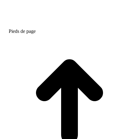
Pieds de page
A
e
h