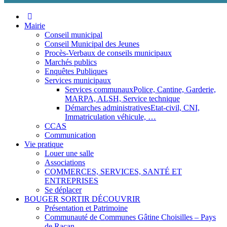
Aller
au
Mairie
contenu
Conseil municipal
Conseil Municipal des Jeunes
Procès-Verbaux de conseils municipaux
Marchés publics
Enquêtes Publiques
Services municipaux
Services communaux
Police, Cantine, Garderie,
MARPA, ALSH, Service technique
Démarches administratives
Etat-civil, CNI,
Immatriculation véhicule, …
CCAS
Communication
Vie pratique
Louer une salle
Associations
COMMERCES, SERVICES, SANTÉ ET
ENTREPRISES
Se déplacer
BOUGER SORTIR DÉCOUVRIR
Présentation et Patrimoine
Communauté de Communes Gâtine Choisilles – Pays
de Racan