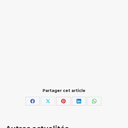
Partager cet article
Partager
Partager
Partager
Partager
Partager
sur
sur
sur
sur
sur
Facebook
X
Pinterest
LinkedIn
WhatsApp