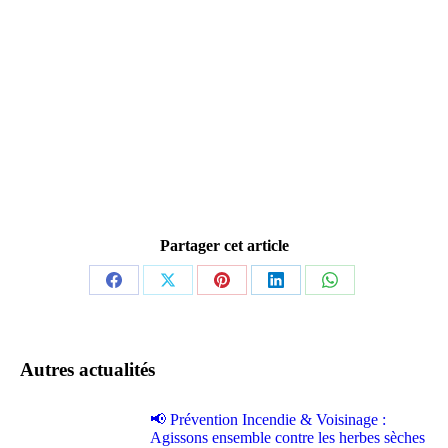
Partager cet article
Partager
Partager
Partager
Partager
Partager
sur
sur
sur
sur
sur
Facebook
X
Pinterest
LinkedIn
WhatsApp
Autres actualités
📢 Prévention Incendie & Voisinage :
Agissons ensemble contre les herbes sèches