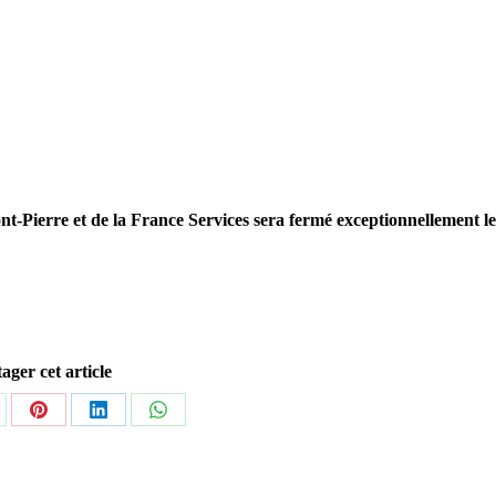
t-Pierre et de la France Services sera fermé exceptionnellement le
ager cet article
tager
Partager
Partager
Partager
sur
sur
sur
Pinterest
LinkedIn
WhatsApp