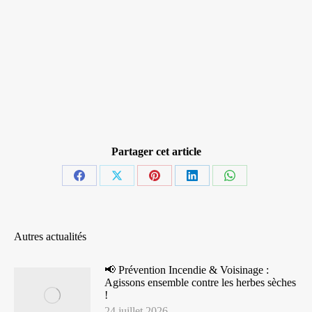
Partager cet article
Partager
Partager
Partager
Partager
Partager
sur
sur
sur
sur
sur
Facebook
X
Pinterest
LinkedIn
WhatsApp
Autres actualités
📢 Prévention Incendie & Voisinage :
Agissons ensemble contre les herbes sèches
!
24 juillet 2026