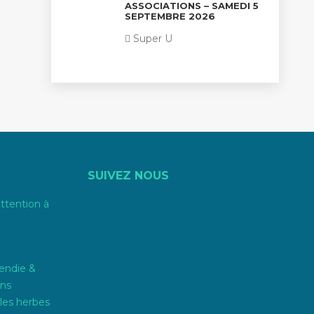
ASSOCIATIONS – SAMEDI 5
SEPTEMBRE 2026
Super U
SUIVEZ NOUS
attention à
endie &
ons
les herbes