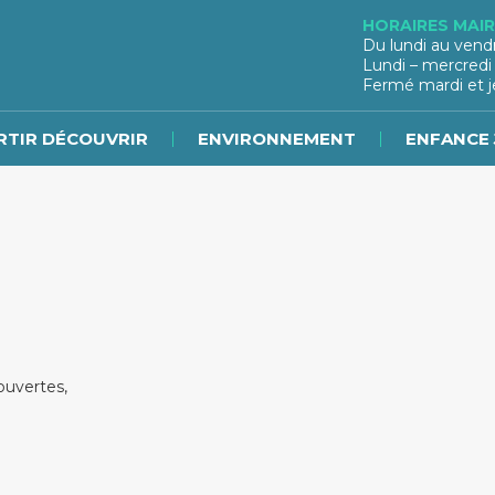
HORAIRES MAIR
Du lundi au vend
Lundi – mercredi
Fermé mardi et j
RTIR DÉCOUVRIR
ENVIRONNEMENT
ENFANCE 
ouvertes,