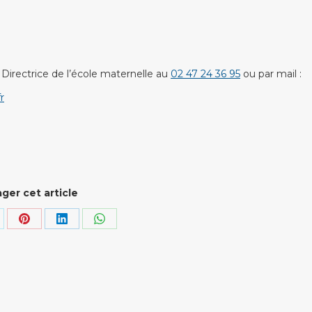
rectrice de l’école maternelle au
02 47 24 36 95
ou par mail :
r
ger cet article
rtager
Partager
Partager
Partager
r
sur
sur
sur
k
Pinterest
LinkedIn
WhatsApp