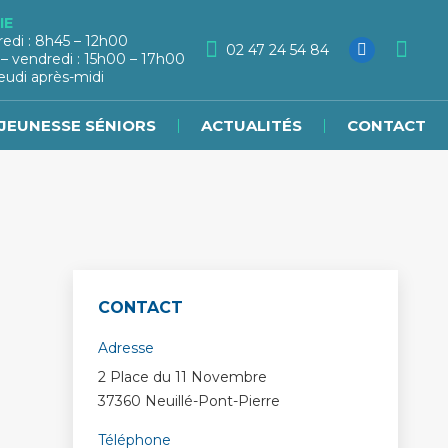
IE
redi : 8h45 – 12h00
02 47 24 54 84
 – vendredi : 15h00 – 17h00
eudi après-midi
JEUNESSE SÉNIORS
ACTUALITÉS
CONTACT
CONTACT
Adresse
2 Place du 11 Novembre
37360 Neuillé-Pont-Pierre
Téléphone