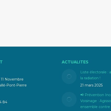
T
ACTUALITES
Liste électorale : 
la radiation !
u 11 Novembre
llé-Pont-Pierre
21 mars 2025
📢 Prévention Inc
Voisinage : Agiss
4 84
ensemble contre 