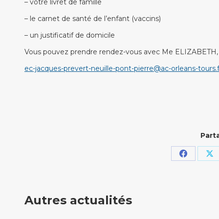
– votre livret de famille
– le carnet de santé de l’enfant (vaccins)
– un justificatif de domicile
Vous pouvez prendre rendez-vous avec Me ELIZABETH, Di
ec-jacques-prevert-neuille-pont-pierre@ac-orleans-tours.f
Parta
Partager
Pa
sur
su
Faceboo
X
Autres actualités