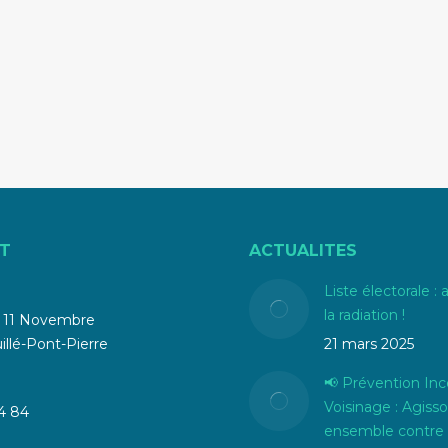
T
ACTUALITES
Liste électorale : 
la radiation !
u 11 Novembre
llé-Pont-Pierre
21 mars 2025
📢 Prévention Inc
Voisinage : Agiss
4 84
ensemble contre 