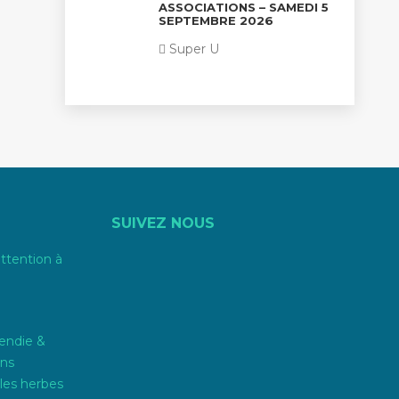
ASSOCIATIONS – SAMEDI 5
SEPTEMBRE 2026
Super U
SUIVEZ NOUS
attention à
endie &
ons
les herbes