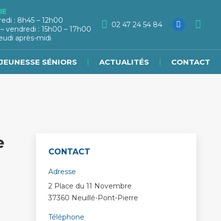
IE
redi : 8h45 – 12h00
02 47 24 54 84
 – vendredi : 15h00 – 17h00
eudi après-midi
JEUNESSE SÉNIORS
ACTUALITÉS
CONTACT
e
CONTACT
Adresse
2 Place du 11 Novembre
37360 Neuillé-Pont-Pierre
Téléphone