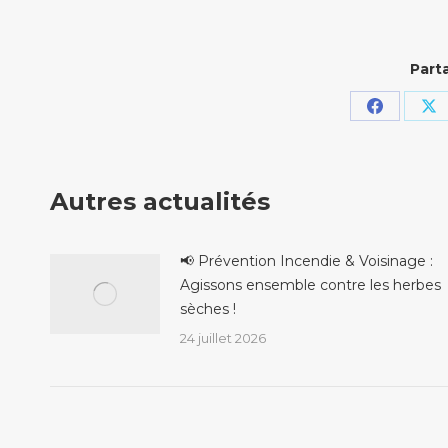
Parta
Partager
Pa
sur
su
Faceboo
X
Autres actualités
📢 Prévention Incendie & Voisinage :
Agissons ensemble contre les herbes
sèches !
24 juillet 2026