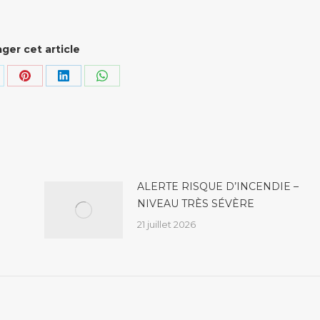
ger cet article
rtager
Partager
Partager
Partager
r
sur
sur
sur
k
Pinterest
LinkedIn
WhatsApp
ALERTE RISQUE D’INCENDIE –
NIVEAU TRÈS SÉVÈRE
21 juillet 2026