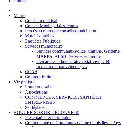
Contact
Mairie
Conseil municipal
Conseil Municipal des Jeunes
Procès-Verbaux de conseils municipaux
Marchés publics
Enquêtes Publiques
Services municipaux
Services communaux
Police, Cantine, Garderie,
MARPA, ALSH, Service technique
Démarches administratives
Etat-civil, CNI,
Immatriculation véhicule, …
CCAS
Communication
Vie pratique
Louer une salle
Associations
COMMERCES, SERVICES, SANTÉ ET
ENTREPRISES
Se déplacer
BOUGER SORTIR DÉCOUVRIR
Présentation et Patrimoine
Communauté de Communes Gâtine Choisilles – Pays