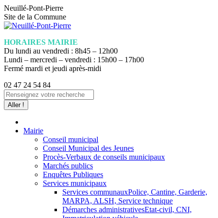
Aller
Neuillé-Pont-Pierre
au
Site de la Commune
contenu
HORAIRES MAIRIE
Du lundi au vendredi : 8h45 – 12h00
Lundi – mercredi – vendredi : 15h00 – 17h00
Fermé mardi et jeudi après-midi
02 47 24 54 84
La
Recherche
page
:
Facebook
s'ouvre
dans
Mairie
une
Conseil municipal
nouvelle
Conseil Municipal des Jeunes
fenêtre
Procès-Verbaux de conseils municipaux
Marchés publics
Enquêtes Publiques
Services municipaux
Services communaux
Police, Cantine, Garderie,
MARPA, ALSH, Service technique
Démarches administratives
Etat-civil, CNI,