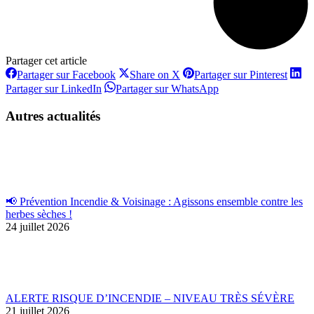
Partager cet article
Partager
Partager
Partag
Partager sur Facebook
Share on X
Partager sur Pinterest
sur
sur
sur
Partager
Partager
Partager sur LinkedIn
Partager sur WhatsApp
Facebook
X
Pinter
sur
sur
LinkedIn
WhatsApp
Autres actualités
📢 Prévention Incendie & Voisinage : Agissons ensemble contre les
herbes sèches !
24 juillet 2026
ALERTE RISQUE D’INCENDIE – NIVEAU TRÈS SÉVÈRE
21 juillet 2026