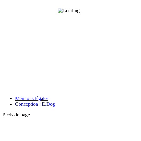
Mentions légales
Conception : E.Dog
Pieds de page
A
e
h