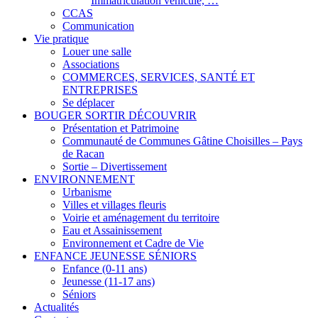
Immatriculation véhicule, …
CCAS
Communication
Vie pratique
Louer une salle
Associations
COMMERCES, SERVICES, SANTÉ ET
ENTREPRISES
Se déplacer
BOUGER SORTIR DÉCOUVRIR
Présentation et Patrimoine
Communauté de Communes Gâtine Choisilles – Pays
de Racan
Sortie – Divertissement
ENVIRONNEMENT
Urbanisme
Villes et villages fleuris
Voirie et aménagement du territoire
Eau et Assainissement
Environnement et Cadre de Vie
ENFANCE JEUNESSE SÉNIORS
Enfance (0-11 ans)
Jeunesse (11-17 ans)
Séniors
Actualités