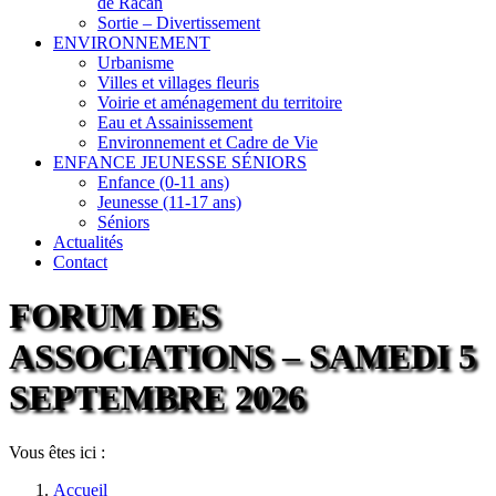
de Racan
Sortie – Divertissement
ENVIRONNEMENT
Urbanisme
Villes et villages fleuris
Voirie et aménagement du territoire
Eau et Assainissement
Environnement et Cadre de Vie
ENFANCE JEUNESSE SÉNIORS
Enfance (0-11 ans)
Jeunesse (11-17 ans)
Séniors
Actualités
Contact
FORUM DES
ASSOCIATIONS – SAMEDI 5
SEPTEMBRE 2026
Vous êtes ici :
Accueil