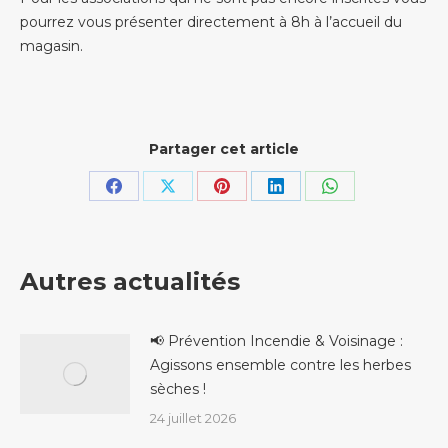
pourrez vous présenter directement à 8h à l’accueil du
magasin.
Partager cet article
Partager
Partager
Partager
Partager
Partager
sur
sur
sur
sur
sur
Facebook
X
Pinterest
LinkedIn
WhatsApp
Autres actualités
📢 Prévention Incendie & Voisinage :
Agissons ensemble contre les herbes
sèches !
24 juillet 2026