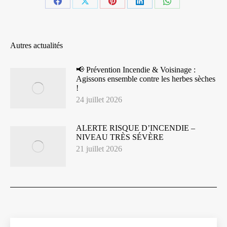
Partager
Partager
Partager
Partager
Partager
sur
sur
sur
sur
sur
Facebook
X
Pinterest
LinkedIn
WhatsApp
Autres actualités
📢 Prévention Incendie & Voisinage :
Agissons ensemble contre les herbes sèches
!
24 juillet 2026
ALERTE RISQUE D’INCENDIE –
NIVEAU TRÈS SÉVÈRE
21 juillet 2026