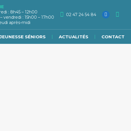
IE
redi : 8h45 – 12h00
02 47 24 54 84
 – vendredi : 15h00 – 17h00
eudi après-midi
JEUNESSE SÉNIORS
ACTUALITÉS
CONTACT