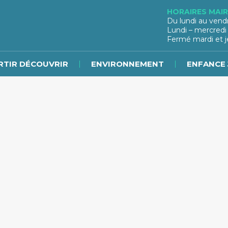
HORAIRES MAIR
Du lundi au vend
Lundi – mercredi
Fermé mardi et j
RTIR DÉCOUVRIR
ENVIRONNEMENT
ENFANCE 