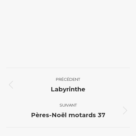
Navigation
PRÉCÉDENT
album
Album
Labyrinthe
précédent
:
SUIVANT
Album
Pères-Noël motards 37
suivant
: