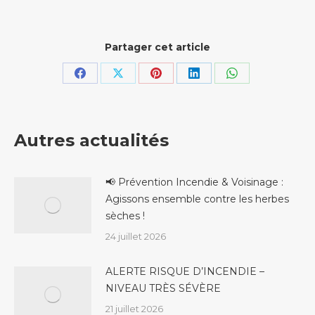
Partager cet article
Partager
Partager
Partager
Partager
Partager
sur
sur
sur
sur
sur
Facebook
X
Pinterest
LinkedIn
WhatsApp
Autres actualités
📢 Prévention Incendie & Voisinage :
Agissons ensemble contre les herbes
sèches !
24 juillet 2026
ALERTE RISQUE D’INCENDIE –
NIVEAU TRÈS SÉVÈRE
21 juillet 2026