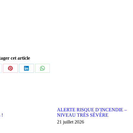
ager cet article
tager
Partager
Partager
Partager
sur
sur
sur
Pinterest
LinkedIn
WhatsApp
ALERTE RISQUE D’INCENDIE –
 !
NIVEAU TRÈS SÉVÈRE
21 juillet 2026