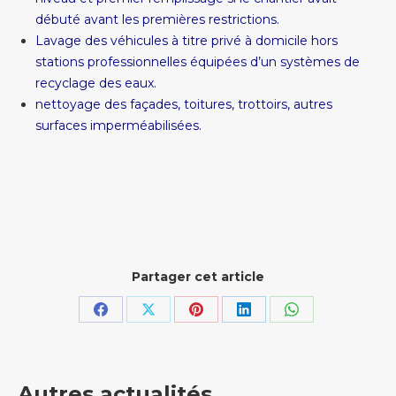
débuté avant les premières restrictions.
Lavage des véhicules à titre privé à domicile hors
stations professionnelles équipées d’un systèmes de
recyclage des eaux.
nettoyage des façades, toitures, trottoirs, autres
surfaces imperméabilisées.
Partager cet article
Partager
Partager
Partager
Partager
Partager
sur
sur
sur
sur
sur
Facebook
X
Pinterest
LinkedIn
WhatsApp
Autres actualités