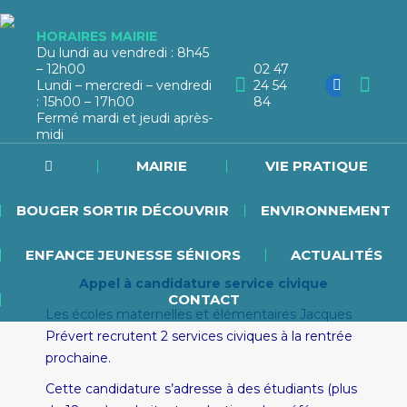
HORAIRES MAIRIE
Du lundi au vendredi : 8h45
– 12h00
02 47
Lundi – mercredi – vendredi
24 54
: 15h00 – 17h00
84
Fermé mardi et jeudi après-
midi
MAIRIE
VIE PRATIQUE
BOUGER SORTIR DÉCOUVRIR
ENVIRONNEMENT
ENFANCE JEUNESSE SÉNIORS
ACTUALITÉS
Appel à candidature service civique
CONTACT
Les écoles maternelles et élémentaires Jacques
Prévert recrutent 2 services civiques à la rentrée
prochaine.
Cette candidature s’adresse à des étudiants (plus