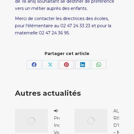
de 18 ans) souhaitant se destiner de préférence
vers un métier auprès des enfants.
Merci de contacter les directrices des écoles,
pour l’élémentaire au 02 47 24 33 23 et pour la
maternelle 02 47 24 36 95.
Partager cet article
Partager
Partager
Partager
Partager
Partager
sur
sur
sur
sur
sur
Facebook
X
Pinterest
LinkedIn
WhatsApp
Autres actualités
📢
ALERTE
Prévention
RISQUE
Incendie &
D’INCEN
Voisinage :
– NIVEAU