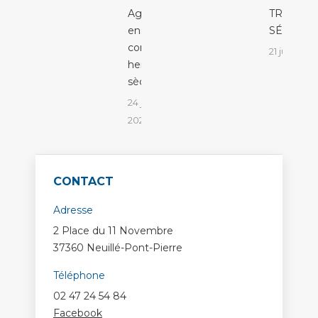
Agissons
TRÈS
ensemble
SÉVÈRE
contre les
21 juillet 2
herbes
sèches !
24 juillet
2026
CONTACT
Adresse
2 Place du 11 Novembre
37360 Neuillé-Pont-Pierre
Téléphone
02 47 24 54 84
Facebook