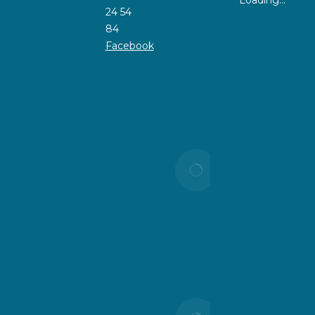
Voisinage :
24 54
Agissons
84
ensemble
Facebook
contre les
herbes
sèches !
24 juillet
2026
ALERTE
RISQUE
D’INCENDIE
– NIVEAU
TRÈS
SÉVÈRE
21 juillet
2026
Vigilance