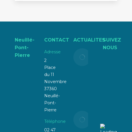
Neuillé-
CONTACT
ACTUALITES
SUIVEZ
Pont-
NOUS
Adresse
Liste
Pierre
électorale
2
:
Place
attention
du 11
à la
Novembre
radiation !
37360
Neuillé-
21 mars
Pont-
2025
Pierre
📢
Téléphone
Prévention
Incendie &
02 47