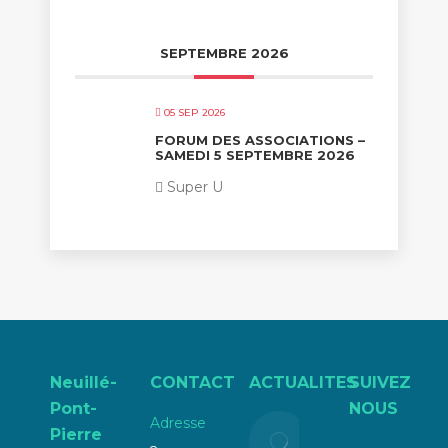
SEPTEMBRE 2026
05 SEP 2026
FORUM DES ASSOCIATIONS –
SAMEDI 5 SEPTEMBRE 2026
Super U
Neuillé-
CONTACT
ACTUALITES
SUIVEZ
Pont-
NOUS
Adresse
Liste
Pierre
électorale