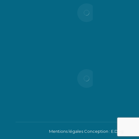
ALERTE
RISQUE
D’INCENDIE
– NIVEAU
TRÈS
SÉVÈRE
21 juillet
2026
Vigilance
rouge
canicule
10 juillet
2026
Mentions légales
Conception : E.Dog