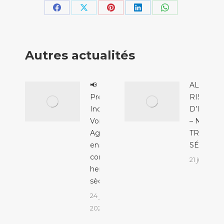
Partager
Partager
Partager
Partager
Partager
sur
sur
sur
sur
sur
Facebook
X
Pinterest
LinkedIn
WhatsApp
Autres actualités
📢
ALERTE
Prévention
RISQUE
Incendie &
D’INCEN
Voisinage :
– NIVEAU
Agissons
TRÈS
ensemble
SÉVÈRE
contre les
21 juillet 2
herbes
sèches !
24 juillet
2026