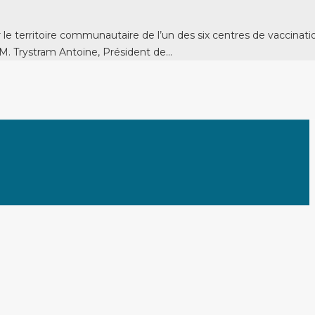
e territoire communautaire de l’un des six centres de vaccina
 M. Trystram Antoine, Président de…
A
e
h