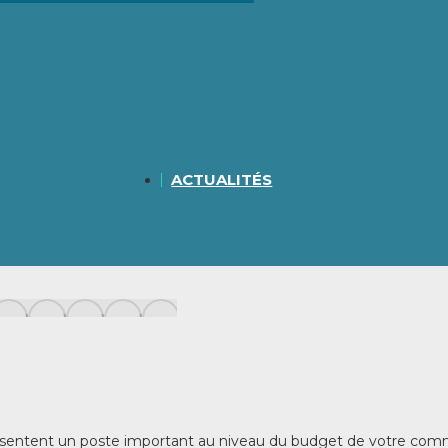
ACTUALITÉS
résentent un poste important au niveau du budget de votre commu