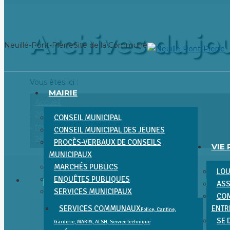
Aller
au
Archives du jou
contenu
Neuillé-Pont-Pierre
Site de la Commune
Vous êtes ici :
MAIRIE
Accueil
2021
CONSEIL MUNICIPAL
février
CONSEIL MUNICIPAL DES JEUNES
26
PROCÈS-VERBAUX DE CONSEILS
VIE
MUNICIPAUX
MARCHÉS PUBLICS
LOU
ENQUÊTES PUBLIQUES
ASS
SERVICES MUNICIPAUX
COM
SERVICES COMMUNAUX
ENTR
Police, Cantine,
SE 
Garderie, MARPA, ALSH, Service technique