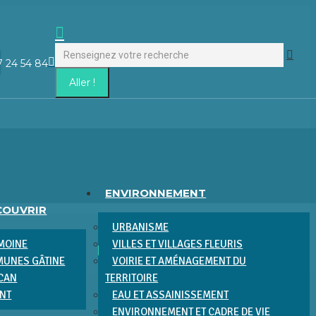
Recherche
1
:
La
7 24 54 84
page
Facebook
s'ouvre
dans
une
nouvelle
fenêtre
ENVIRONNEMENT
COUVRIR
URBANISME
IMOINE
VILLES ET VILLAGES FLEURIS
UNES GÂTINE
VOIRIE ET AMÉNAGEMENT DU
ACAN
TERRITOIRE
ENT
EAU ET ASSAINISSEMENT
ENVIRONNEMENT ET CADRE DE VIE