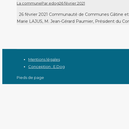
La commune
Par
edog
26 février 2021
26 février 2021 Communauté de Communes Gâtine et Choi
Marie LAJUS, M. Jean-Gérard Paumier, Président du Cons
Mentions légales
Conception : E.Dog
Pieds de page