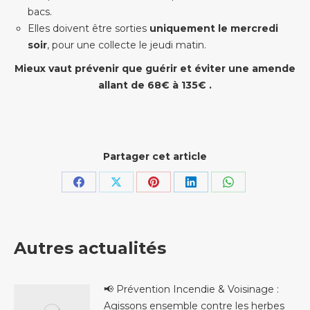
bacs.
Elles doivent être sorties
uniquement le mercredi
soir
, pour une collecte le jeudi matin.
Mieux vaut prévenir que guérir et éviter une amende
allant de 68€ à 135€ .
Partager cet article
Partager
Partager
Partager
Partager
Partager
sur
sur
sur
sur
sur
Facebook
X
Pinterest
LinkedIn
WhatsApp
Autres actualités
📢 Prévention Incendie & Voisinage :
Agissons ensemble contre les herbes