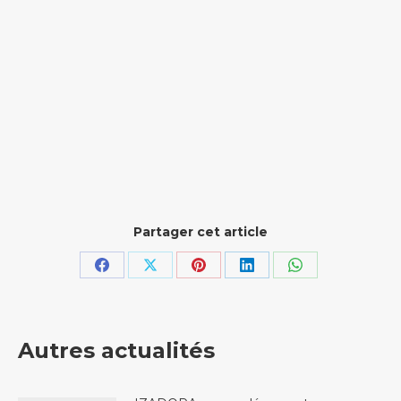
Partager cet article
Partager
Partager
Partager
Partager
Partager
sur
sur
sur
sur
sur
Facebook
X
Pinterest
LinkedIn
WhatsApp
Autres actualités