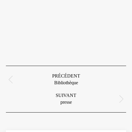
Navigation
album
PRÉCÉDENT
Album
Bibliothèque
précédent
:
SUIVANT
Album
presse
suivant
: