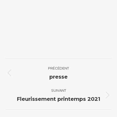
Navigation
PRÉCÉDENT
album
Album
presse
précédent
:
SUIVANT
Album
Fleurissement printemps 2021
suivant
: